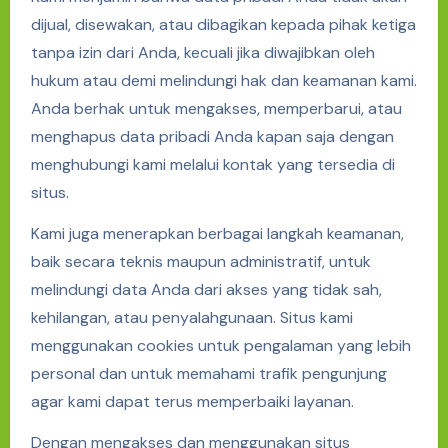
dijual, disewakan, atau dibagikan kepada pihak ketiga
tanpa izin dari Anda, kecuali jika diwajibkan oleh
hukum atau demi melindungi hak dan keamanan kami.
Anda berhak untuk mengakses, memperbarui, atau
menghapus data pribadi Anda kapan saja dengan
menghubungi kami melalui kontak yang tersedia di
situs.
Kami juga menerapkan berbagai langkah keamanan,
baik secara teknis maupun administratif, untuk
melindungi data Anda dari akses yang tidak sah,
kehilangan, atau penyalahgunaan. Situs kami
menggunakan cookies untuk pengalaman yang lebih
personal dan untuk memahami trafik pengunjung
agar kami dapat terus memperbaiki layanan.
Dengan mengakses dan menggunakan situs