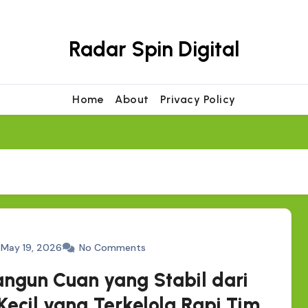
Radar Spin Digital
Home
About
Privacy Policy
May 19, 2026
No Comments
gun Cuan yang Stabil dari
ecil yang Terkelola Rapi Tim