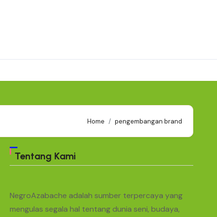
Home
pengembangan brand
Tentang Kami
NegroAzabache adalah sumber terpercaya yang
mengulas segala hal tentang dunia seni, budaya,